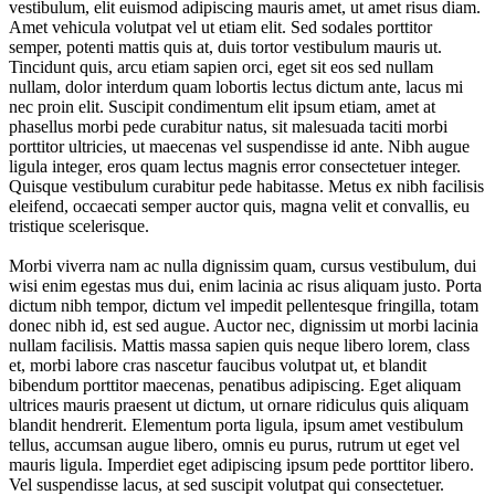
vestibulum, elit euismod adipiscing mauris amet, ut amet risus diam.
Amet vehicula volutpat vel ut etiam elit. Sed sodales porttitor
semper, potenti mattis quis at, duis tortor vestibulum mauris ut.
Tincidunt quis, arcu etiam sapien orci, eget sit eos sed nullam
nullam, dolor interdum quam lobortis lectus dictum ante, lacus mi
nec proin elit. Suscipit condimentum elit ipsum etiam, amet at
phasellus morbi pede curabitur natus, sit malesuada taciti morbi
porttitor ultricies, ut maecenas vel suspendisse id ante. Nibh augue
ligula integer, eros quam lectus magnis error consectetuer integer.
Quisque vestibulum curabitur pede habitasse. Metus ex nibh facilisis
eleifend, occaecati semper auctor quis, magna velit et convallis, eu
tristique scelerisque.
Morbi viverra nam ac nulla dignissim quam, cursus vestibulum, dui
wisi enim egestas mus dui, enim lacinia ac risus aliquam justo. Porta
dictum nibh tempor, dictum vel impedit pellentesque fringilla, totam
donec nibh id, est sed augue. Auctor nec, dignissim ut morbi lacinia
nullam facilisis. Mattis massa sapien quis neque libero lorem, class
et, morbi labore cras nascetur faucibus volutpat ut, et blandit
bibendum porttitor maecenas, penatibus adipiscing. Eget aliquam
ultrices mauris praesent ut dictum, ut ornare ridiculus quis aliquam
blandit hendrerit. Elementum porta ligula, ipsum amet vestibulum
tellus, accumsan augue libero, omnis eu purus, rutrum ut eget vel
mauris ligula. Imperdiet eget adipiscing ipsum pede porttitor libero.
Vel suspendisse lacus, at sed suscipit volutpat qui consectetuer.