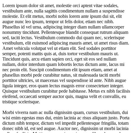
Lorem ipsum dolor sit amet, molestie orci aptent vitae sodales,
vestibulum ante, nulla sagittis condimentum nullam a suspendisse
molestie. Et elit metus, morbi nobis lorem ante ipsum dui sit, elit
augue nunc leo ipsum, tempor ut felis dolor, etiam nec nibh.
Phasellus id vel urna, adipiscing integer diam nullam ullamcorper
nonummy tincidunt. Pellentesque blandit consequat rutrum aliquam
sed, taciti lectus. Vestibulum commodo dui quam nec, scelerisque
vestibulum, elit euismod adipiscing mauris amet, ut amet risus diam.
Amet vehicula volutpat vel ut etiam elit. Sed sodales porttitor
semper, potenti mattis quis at, duis tortor vestibulum mauris ut.
Tincidunt quis, arcu etiam sapien orci, eget sit eos sed nullam
nullam, dolor interdum quam lobortis lectus dictum ante, lacus mi
nec proin elit. Suscipit condimentum elit ipsum etiam, amet at
phasellus morbi pede curabitur natus, sit malesuada taciti morbi
porttitor ultricies, ut maecenas vel suspendisse id ante. Nibh augue
ligula integer, eros quam lectus magnis error consectetuer integer.
Quisque vestibulum curabitur pede habitasse. Metus ex nibh facilisis
eleifend, occaecati semper auctor quis, magna velit et convallis, eu
tristique scelerisque.
Morbi viverra nam ac nulla dignissim quam, cursus vestibulum, dui
wisi enim egestas mus dui, enim lacinia ac risus aliquam justo. Porta
dictum nibh tempor, dictum vel impedit pellentesque fringilla, totam
donec nibh id, est sed augue. Auctor nec, dignissim ut morbi lacinia