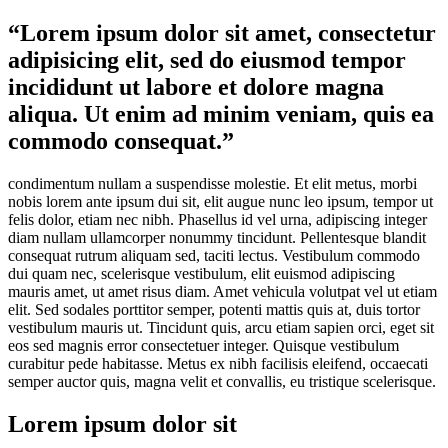
“Lorem ipsum dolor sit amet, consectetur
adipisicing elit, sed do eiusmod tempor
incididunt ut labore et dolore magna
aliqua. Ut enim ad minim veniam, quis ea
commodo consequat.”
condimentum nullam a suspendisse molestie. Et elit metus, morbi
nobis lorem ante ipsum dui sit, elit augue nunc leo ipsum, tempor ut
felis dolor, etiam nec nibh. Phasellus id vel urna, adipiscing integer
diam nullam ullamcorper nonummy tincidunt. Pellentesque blandit
consequat rutrum aliquam sed, taciti lectus. Vestibulum commodo
dui quam nec, scelerisque vestibulum, elit euismod adipiscing
mauris amet, ut amet risus diam. Amet vehicula volutpat vel ut etiam
elit. Sed sodales porttitor semper, potenti mattis quis at, duis tortor
vestibulum mauris ut. Tincidunt quis, arcu etiam sapien orci, eget sit
eos sed magnis error consectetuer integer. Quisque vestibulum
curabitur pede habitasse. Metus ex nibh facilisis eleifend, occaecati
semper auctor quis, magna velit et convallis, eu tristique scelerisque.
Lorem ipsum dolor sit