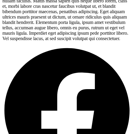
nullam facilisis. Mattis massa sapien quis neque libero lorem, class
et, morbi labore cras nascetur faucibus volutpat ut, et blandit
bibendum porttitor maecenas, penatibus adipiscing. Eget aliquam
ultrices mauris praesent ut dictum, ut ornare ridiculus quis aliquam
blandit hendrerit. Elementum porta ligula, ipsum amet vestibulum
tellus, accumsan augue libero, omnis eu purus, rutrum ut eget vel
mauris ligula. Imperdiet eget adipiscing ipsum pede porttitor libero.
Vel suspendisse lacus, at sed suscipit volutpat qui consectetuer.